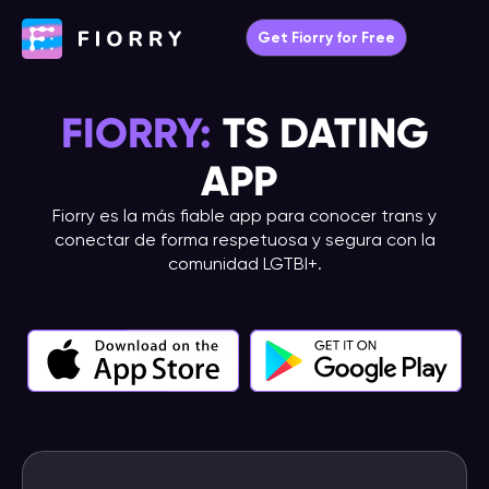
Ir
Get Fiorry for Free
al
Main
contenido
Menu
FIORRY:
TS DATING
APP
Fiorry es la más fiable app para conocer trans y
conectar de forma respetuosa y segura con la
comunidad LGTBI+.