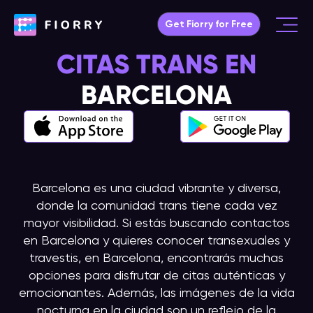
Ir
Get Fiorry for Free
al
Main
contenido
CITAS TRANS EN
Menu
BARCELONA
Barcelona es una ciudad vibrante y diversa,
donde la comunidad trans tiene cada vez
mayor visibilidad. Si estás buscando contactos
en Barcelona y quieres conocer transexuales y
travestis, en Barcelona, encontrarás muchas
opciones para disfrutar de citas auténticas y
emocionantes. Además, las imágenes de la vida
nocturna en la ciudad son un reflejo de la