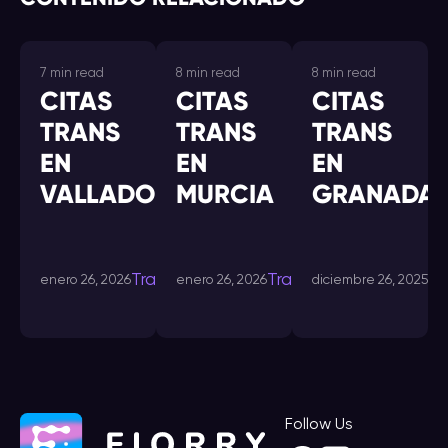
7 min read
8 min read
8 min read
CITAS
CITAS
CITAS
TRANS
TRANS
TRANS
EN
EN
EN
VALLADOLID
MURCIA
GRANADA
Transdating-
Transdating-
Tr
enero 26, 2026
enero 26, 2026
diciembre 26, 2025
in
in
Follow Us