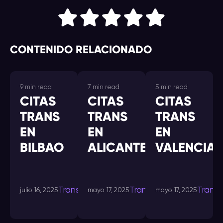
CONTENIDO RELACIONADO
9 min read
7 min read
5 min read
CITAS
CITAS
CITAS
TRANS
TRANS
TRANS
EN
EN
EN
BILBAO
ALICANTE
VALENCIA
Transdating-
Transdating-
Trans
julio 16, 2025
mayo 17, 2025
mayo 17, 2025
in
in