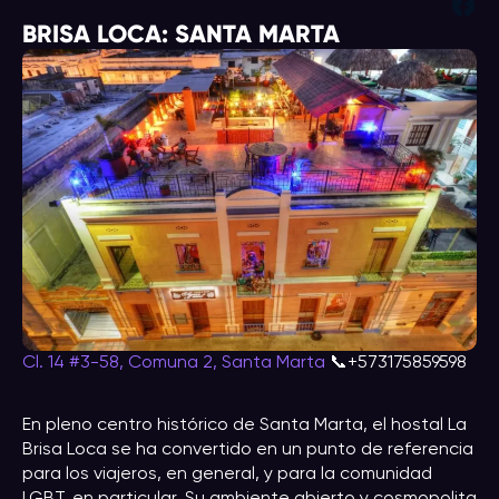
Fac
BRISA LOCA: SANTA MARTA
Cl. 14 #3-58, Comuna 2, Santa Marta
📞+573175859598
En pleno centro histórico de Santa Marta, el hostal La
Brisa Loca se ha convertido en un punto de referencia
para los viajeros, en general, y para la comunidad
LGBT, en particular. Su ambiente abierto y cosmopolita