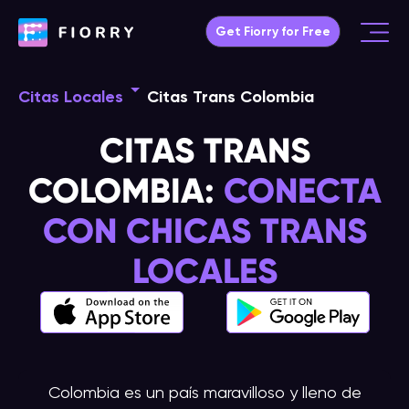
Ir
Get Fiorry for Free
al
Main
contenido
Menu
Citas Locales
Citas Trans Colombia
CITAS TRANS
COLOMBIA:
CONECTA
CON CHICAS TRANS
LOCALES
Colombia es un país maravilloso y lleno de