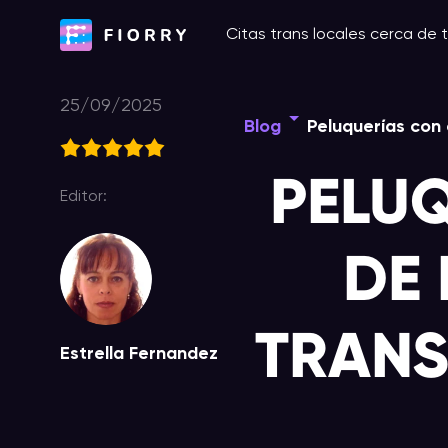
Ir
Citas trans locales cerca de t
al
contenido
25/09/2025
Blog
Peluquerías con 
PELU
Editor:
DE 
TRANS
Estrella Fernandez