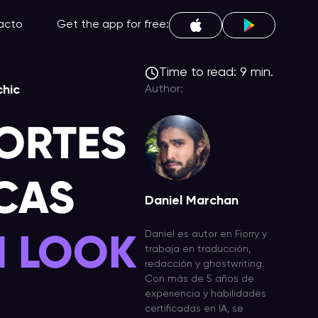
acto
Get the app for free:
Time to read: 9 min.
chic
Author:
ORTES
ICAS
Daniel Marchan
N LOOK
Daniel es autor en Fiorry y
trabaja en traducción,
redacción y ghostwriting.
Con más de 5 años de
experiencia y habilidades
certificadas en IA, se