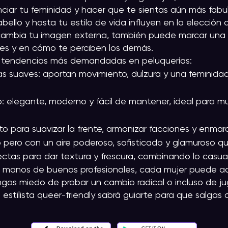
nciar tu feminidad y hacer que te sientas aún más fabu
abello y hasta tu estilo de vida influyen en la elección 
cambia tu imagen externa, también puede marcar una d
es y en cómo te perciben los demás.
s tendencias más demandadas en peluquerías:
s suaves: aportan movimiento, dulzura y una feminida
: elegante, moderno y fácil de mantener, ideal para m
ecto para suavizar la frente, armonizar facciones y enmar
o pero con un aire poderoso, sofisticado y glamuroso q
ctas para dar textura y frescura, combinando lo casual
en manos de buenos profesionales, cada mujer puede a
engas miedo de probar un cambio radical o incluso de j
 estilista queer-friendly sabrá guiarte para que salgas 
.