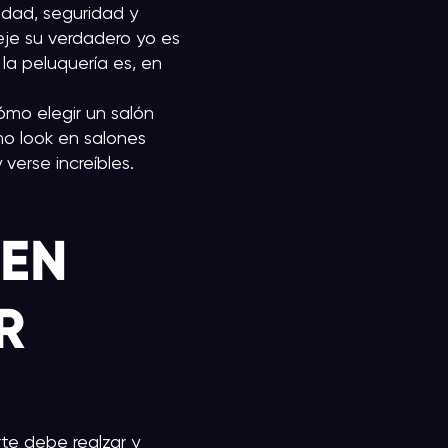
idad, seguridad y
leje su verdadero yo es
 la peluquería es, en
ómo elegir un salón
imo look en salones
verse increíbles.
 EN
R
rte debe realzar y