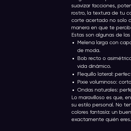
suavizar facciones, pote
rostro, la textura de tu c
corte acertado no solo 
manera en que te percib
Estas son algunas de la
Melena larga con capa
de moda.
Bob recto o asimétrico
vida dinámico.
Flequillo lateral: perf
Pixie voluminoso: cort
Ondas naturales: perfe
Lo maravilloso es que, 
su estilo personal. No t
colores fantasía: un buen
exactamente quién eres