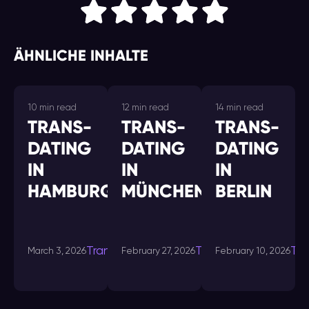
ÄHNLICHE INHALTE
10 min read
12 min read
14 min read
TRANS-
TRANS-
TRANS-
DATING
DATING
DATING
IN
IN
IN
HAMBURG
MÜNCHEN
BERLIN
Transdating-
Transdating-
Tra
March 3, 2026
February 27, 2026
February 10, 2026
in
in