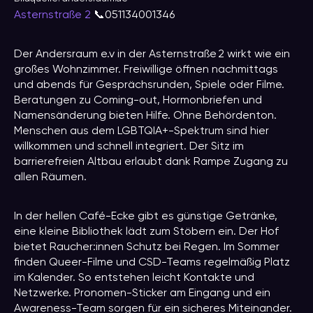
Asternstraße 2
📞051134001346
Der Andersraum e.v in der Asternstraße 2 wirkt wie ein
großes Wohnzimmer. Freiwillige öffnen nachmittags
und abends für Gesprächsrunden, Spiele oder Filme.
Beratungen zu Coming-out, Hormonbriefen und
Namensänderung bieten Hilfe. Ohne Behördenton.
Menschen aus dem LGBTQIA+-Spektrum sind hier
willkommen und schnell integriert. Der Sitz im
barrierefreien Altbau erlaubt dank Rampe Zugang zu
allen Räumen.
In der hellen Café-Ecke gibt es günstige Getränke,
eine kleine Bibliothek lädt zum Stöbern ein. Der Hof
bietet Raucher:innen Schutz bei Regen. Im Sommer
finden Queer-Filme und CSD-Teams regelmäßig Platz
im Kalender. So entstehen leicht Kontakte und
Netzwerke. Pronomen-Sticker am Eingang und ein
Awareness-Team sorgen für ein sicheres Miteinander.