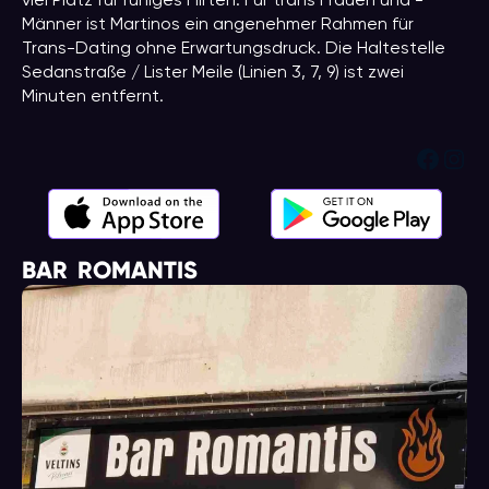
viel Platz für ruhiges Flirten. Für trans Frauen und -
Männer ist Martinos ein angenehmer Rahmen für
Trans-Dating ohne Erwartungsdruck. Die Haltestelle
Sedanstraße / Lister Meile (Linien 3, 7, 9) ist zwei
Minuten entfernt.
Face
Ins
BAR ROMANTIS