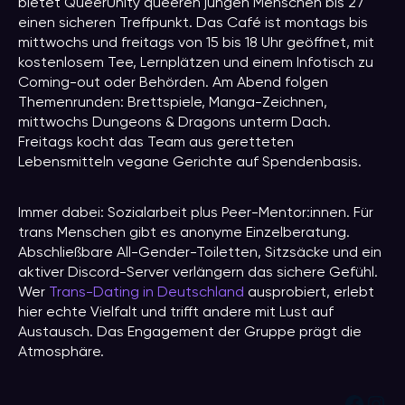
bietet QueerUnity queeren jungen Menschen bis 27
einen sicheren Treffpunkt. Das Café ist montags bis
mittwochs und freitags von 15 bis 18 Uhr geöffnet, mit
kostenlosem Tee, Lernplätzen und einem Infotisch zu
Coming-out oder Behörden. Am Abend folgen
Themenrunden: Brettspiele, Manga-Zeichnen,
mittwochs Dungeons & Dragons unterm Dach.
Freitags kocht das Team aus geretteten
Lebensmitteln vegane Gerichte auf Spendenbasis.
Immer dabei: Sozialarbeit plus Peer-Mentor:innen. Für
trans Menschen gibt es anonyme Einzelberatung.
Abschließbare All-Gender-Toiletten, Sitzsäcke und ein
aktiver Discord-Server verlängern das sichere Gefühl.
Wer
Trans-Dating in Deutschland
ausprobiert, erlebt
hier echte Vielfalt und trifft andere mit Lust auf
Austausch. Das Engagement der Gruppe prägt die
Atmosphäre.
Face
Ins