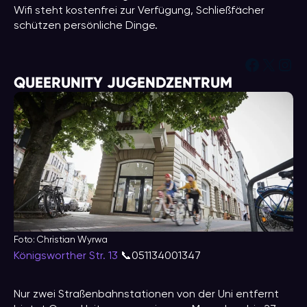
Wifi steht kostenfrei zur Verfügung, Schließfächer
schützen persönliche Dinge.
Facebo
X
Ins
QUEERUNITY JUGENDZENTRUM
Foto: Christian Wyrwa
Königsworther Str. 13
📞051134001347
Nur zwei Straßenbahnstationen von der Uni entfernt