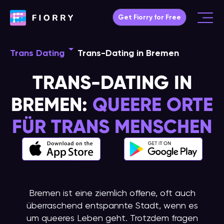
Skip
Get Fiorry for Free
to
Main
content
Menu
Trans Dating
Trans-Dating in Bremen
TRANS-DATING IN
BREMEN:
QUEERE ORTE
FÜR TRANS MENSCHEN
Bremen ist eine ziemlich offene, oft auch
überraschend entspannte Stadt, wenn es
um queeres Leben geht. Trotzdem fragen