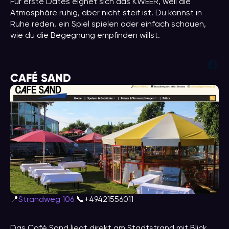
Für erste Dates eignet sich das KWEER, weil die
Atmosphäre ruhig, aber nicht steif ist. Du kannst in
Ruhe reden, ein Spiel spielen oder einfach schauen,
wie du die Begegnung empfinden willst.
Fac
CAFÉ SAND
📍
Strandweg 106
📞+49421556011
Das Café Sand liegt direkt am Stadtstrand mit Blick