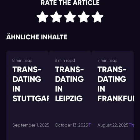
RATE THE ARTICLE
ÄHNLICHE INHALTE
8 min read
8 min read
7 min read
TRANS-
TRANS-
TRANS-
DATING
DATING
DATING
IN
IN
IN
STUTTGART
LEIPZIG
FRANKFUR
Transdating-
Transdating-
Tran
September 1, 2025
October 13, 2025
August 22, 2025
in
in